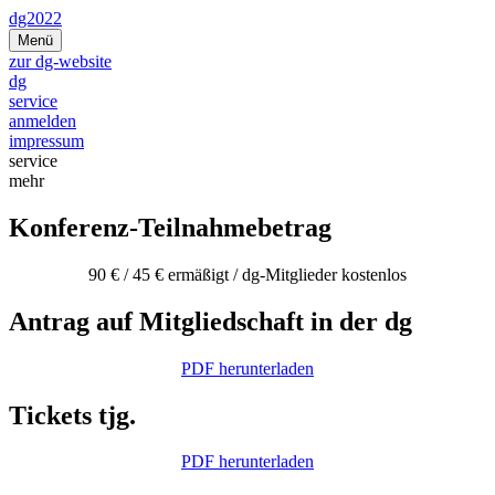
Zum
dg2022
Inhalt
Menü
springen
zur dg-website
dg
service
anmelden
impressum
service
mehr
Konferenz-Teilnahmebetrag
90 € / 45 € ermäßigt / dg-Mitglieder kostenlos
Antrag auf Mitgliedschaft in der dg
PDF herunterladen
Tickets tjg.
PDF herunterladen